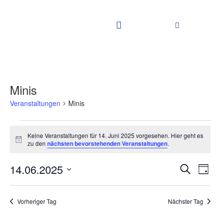
Minis
Veranstaltungen
Minis
Keine Veranstaltungen für 14. Juni 2025 vorgesehen. Hier geht es
Hinweis
zu den
nächsten bevorstehenden Veranstaltungen
.
Vera
14.06.2025
Veranstaltungen
Suche
Suche
und
Tag
Ansichten,
Ansi
Navigation
Datum
Navi
wählen.
Vorheriger Tag
Nächster Tag