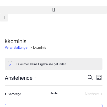
kkcminis
Veranstaltungen
kkcminis
Es wurden keine Ergebnisse gefunden.
Hinweis
Vera
Anstehende
Veranstaltungen
Suche
Suche
und
Liste
Ansichten,
Ansi
Navigation
Datum
Navi
wählen.
Heute
Nächste
Veranstaltungen
Vorherige
Veransta