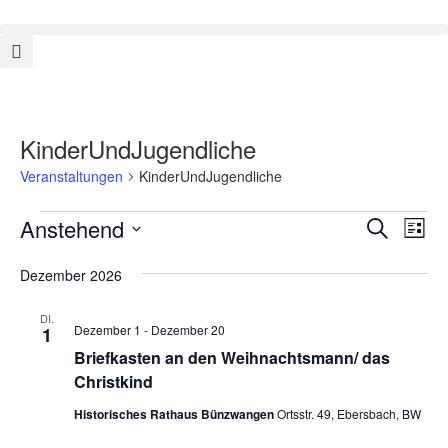
KinderUndJugendliche
Veranstaltungen
KinderUndJugendliche
Veranstal
Vera
Anstehend
Suche
Liste
Ansi
Suche
Datum
Navi
Dezember 2026
und
wählen.
Ansichten
DI.
Dezember 1
-
Dezember 20
1
Navigatio
Briefkasten an den Weihnachtsmann/ das
Christkind
Historisches Rathaus Bünzwangen
Ortsstr. 49, Ebersbach, BW