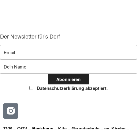
Der Newsletter für's Dorf
Datenschutzerklärung akzeptiert.
TVB
–
OGV
–
Backhaus
–
Kita
–
Grundschule
–
ev. Kirche
–
Feuerwehr