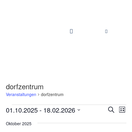
dorfzentrum
Veranstaltungen
dorfzentrum
Vera
01.10.2025
 - 
18.02.2026
Veranstaltungen
Suche
Suche
und
Liste
Ansichten,
Ansi
Navigation
Datum
Navi
Oktober 2025
wählen.