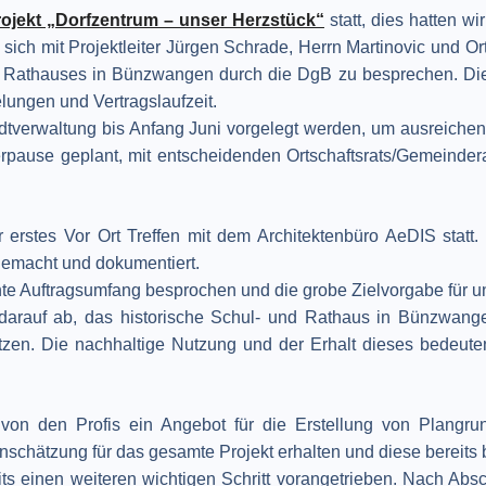
ojekt „Dorfzentrum – unser Herzstück“
statt, dies hatten wi
af sich mit Projektleiter Jürgen Schrade, Herrn Martinovic und 
nd Rathauses in Bünzwangen durch die DgB zu besprechen. Di
lungen und Vertragslaufzeit.
adtverwaltung bis Anfang Juni vorgelegt werden, um ausreichend
ause geplant, mit entscheidenden Ortschaftsrats/Gemeindera
 erstes Vor Ort Treffen mit dem Architektenbüro AeDIS stat
emacht und dokumentiert.
 Auftragsumfang besprochen und die grobe Zielvorgabe für unse
t darauf ab, das historische Schul- und Rathaus in Bünzwan
nutzen. Die nachhaltige Nutzung und der Erhalt dieses bedeu
von den Profis ein Angebot für die Erstellung von Plangru
chätzung für das gesamte Projekt erhalten und diese bereits b
its einen weiteren wichtigen Schritt vorangetrieben. Nach Absc