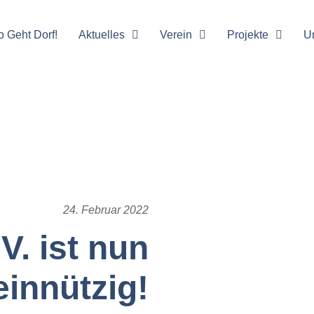
o Geht Dorf!
Aktuelles
Verein
Projekte
U
24. Februar 2022
V. ist nun
innützig!