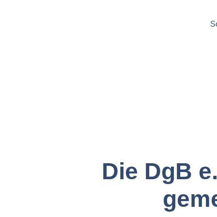
S
Die DgB e.
geme