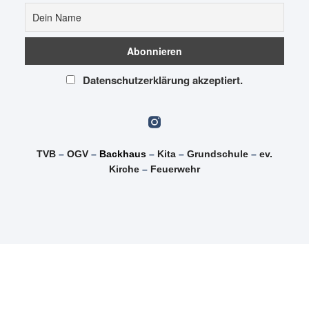
Datenschutzerklärung akzeptiert.
TVB
–
OGV
–
Backhaus
–
Kita
–
Grundschule
–
ev.
Kirche
–
Feuerwehr
© 2026 Alle Rechte vorbehalten.
Kinder & Jugendschutz
Impressum
Datenschutzerklärung