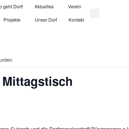
o geht Dorf!
Aktuelles
Verein
Projekte
Unser Dorf
Kontakt
funden.
Mittagstisch
en-Sulpach und die Dorfgemeinschaft Bünzwangen e.V.