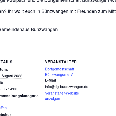
hen? Ihr wollt euch in Bünzwangen mit Freunden zum Mit
 Gemeindehaus Bünzwangen
ETAILS
VERANSTALTER
Dorfgemeinschaft
tum:
Bünzwangen e.V.
. August 2022
E-Mail
it:
info@dg-buenzwangen.de
:00 - 14:00
Veranstalter-Website
ranstaltungskategorie
anzeigen
effen
bsite: