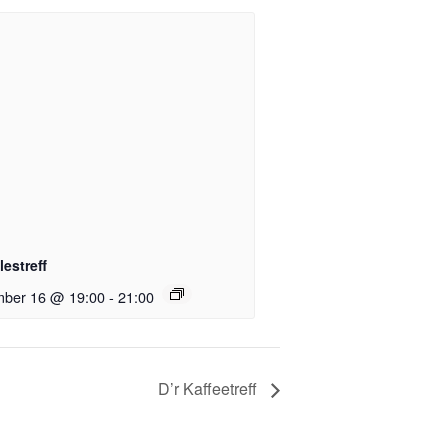
estreff
ber 16 @ 19:00
-
21:00
D’r Kaffeetreff