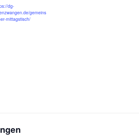
ps://dg-
enzwangen.de/gemeins
er-mittagstisch/
ungen