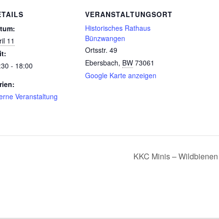
ETAILS
VERANSTALTUNGSORT
Historisches Rathaus
tum:
Bünzwangen
il 11
Ortsstr. 49
it:
Ebersbach
,
BW
73061
:30 - 18:00
Google Karte anzeigen
rien:
terne Veranstaltung
KKC Minis – Wildbienen –