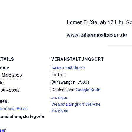
Immer Fr./Sa. ab 17 Uhr, S
www.kaisermostbesen.de
ETAILS
VERANSTALTUNGSORT
Kaisermost Besen
tum:
Im Tal 7
. März 2025
Bünzwangen
,
73061
it:
Deutschland
Google Karte
:00 - 23:00
anzeigen
rien:
Veranstaltungsort-Website
isermost Besen
anzeigen
ranstaltungskategorie
sen