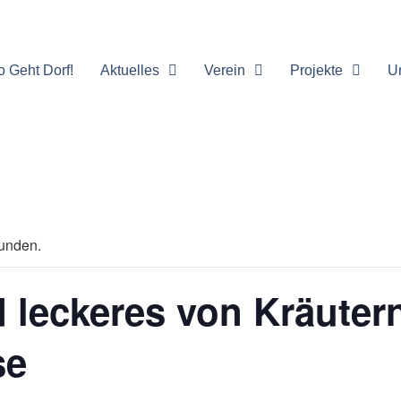
o Geht Dorf!
Aktuelles
Verein
Projekte
U
funden.
 leckeres von Kräuter
se