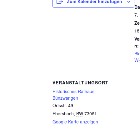
Zum Kalender hinzufügen
Da
7.
Ze
18
Ve
n:
Bi
Wi
VERANSTALTUNGSORT
Historisches Rathaus
Bünzwangen
Ortsstr. 49
Ebersbach
,
BW
73061
Google Karte anzeigen