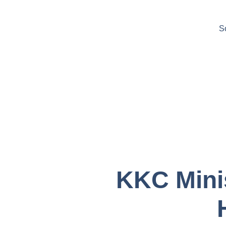
S
KKC Minis