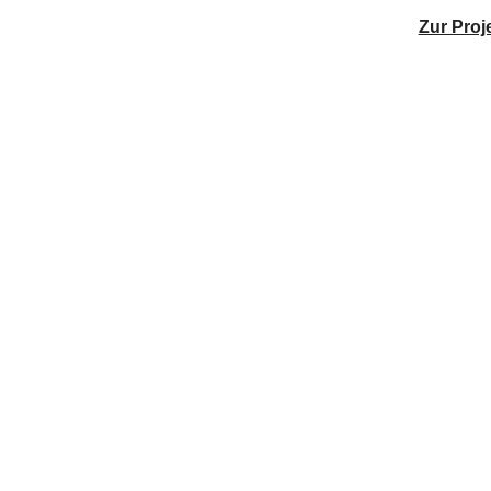
Zur Proj
 Dorf
Datenschutzerklärung akzeptiert.