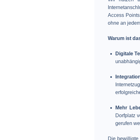
Internetansch
Access Points
ohne an jedem
Warum ist da
Digitale T
unabhängig
Integrati
Internetz
erfolgreich
Mehr Lebe
Dorfplatz v
gerufen wer
Die bewilligt