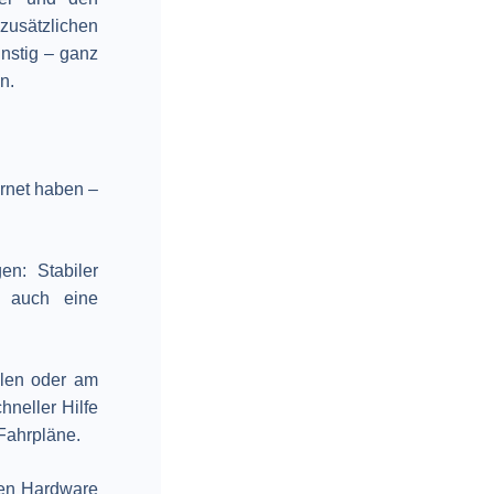
zusätzlichen
nstig – ganz
n.
ernet haben –
n: Stabiler
. auch eine
llen oder am
chneller Hilfe
 Fahrpläne.
gen Hardware