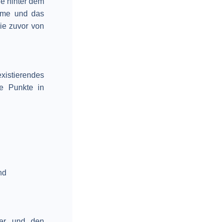
e hinter dem
mme und das
ie zuvor von
xistierendes
le Punkte in
nd
ver und den