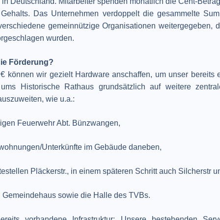
in Deutschland. Mitarbeiter spenden monatlich die Cent-Beträg
Gehalts. Das Unternehmen verdoppelt die gesammelte Su
verschiedene gemeinnützige Organisationen weitergegeben, d
vorgeschlagen wurden.
die Förderung?
 € können wir gezielt Hardware anschaffen, um unser bereits e
 ums Historische Rathaus grundsätzlich auf weitere zentra
szuweiten, wie u.a.:
lligen Feuerwehr Abt. Bünzwangen,
lwohnungen/Unterkünfte im Gebäude daneben,
estellen Pläckerstr., in einem späteren Schritt auch Silcherstr u
v. Gemeindehaus sowie die Halle des TVBs.
ereits vorhandene Infrastruktur: Unsere bestehenden Ser