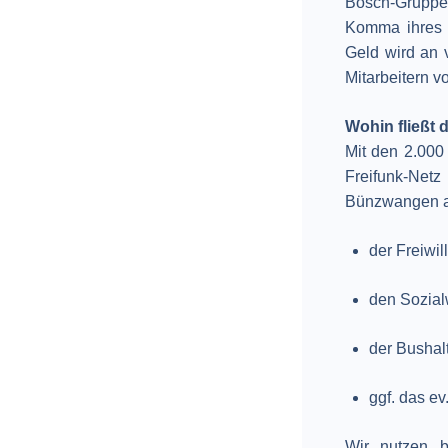
Bosch-Gruppe 
Komma ihres 
Geld wird an 
Mitarbeitern 
Wohin fließt 
Mit den 2.000
Freifunk-Netz
Bünzwangen au
der Freiwi
den Sozia
der Bushalt
ggf. das e
Wir nutzen b