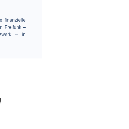
 finanzielle
n Freifunk –
tzwerk – in
!