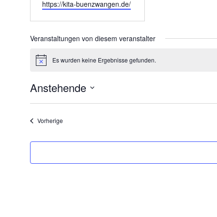
Webseite
https://kita-buenzwangen.de/
Veranstaltungen von diesem veranstalter
Es wurden keine Ergebnisse gefunden.
Hinweis
Anstehende
Datum
wählen.
Veranstaltungen
Vorherige