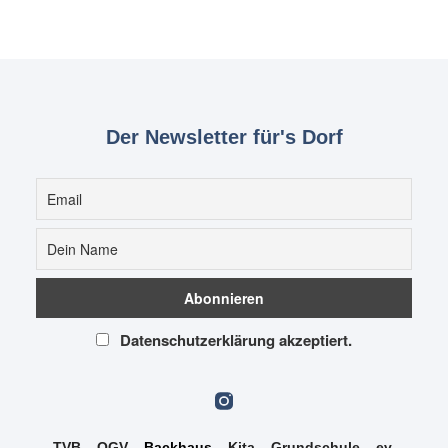
Der Newsletter für's Dorf
Datenschutzerklärung akzeptiert.
TVB
–
OGV
–
Backhaus
–
Kita
–
Grundschule
–
ev.