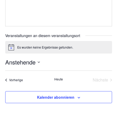
Veranstaltungen an diesem veranstaltungsort
Es wurden keine Ergebnisse gefunden.
Hinweis
Anstehende
Datum
wählen.
Heute
Nächste
Veranstaltungen
Vorherige
Veransta
Kalender abonnieren