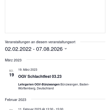
Veranstaltungen an diesem veranstaltungsort
02.02.2022
 - 
07.08.2026
Datum
März 2023
wählen.
19. März 2023
SO.
19
OGV Schlachtfest 03.23
Lehrgarten OGV-Bünzwangen
Bünzwangen, Baden-
Württemberg, Deutschland
Februar 2023
11. Februar 2023 @ 13:30
-
15:00