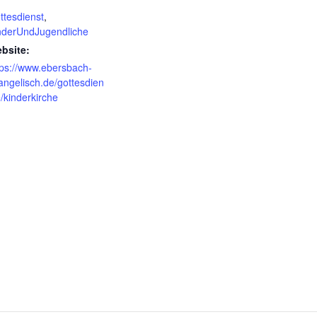
ttesdienst
,
nderUndJugendliche
bsite:
tps://www.ebersbach-
angelisch.de/gottesdien
e/kinderkirche