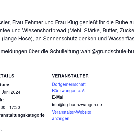
sler, Frau Fehmer und Frau Klug genießt ihr die Ruhe a
tee und Wiesenshortbread (Mehl, Stärke, Butter, Zucker,
n (lange Hose), an Sonnenschutz denken und Wasserflas
Anmeldungen über die Schulleitung wahl@grundschule-
ETAILS
VERANSTALTER
Dorfgemeinschaft
tum:
Bünzwangen e.V.
. Juni 2024
E-Mail
it:
info@dg-buenzwangen.de
:30 - 17:30
Veranstalter-Website
ranstaltungskategorie
anzeigen
o
,