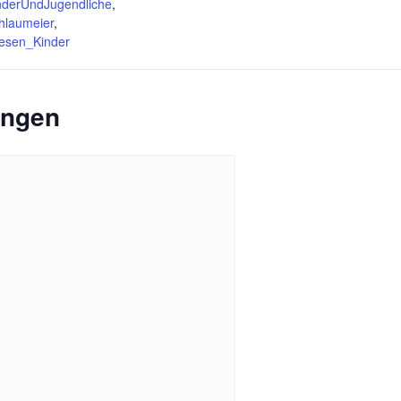
nderUndJugendliche
,
hlaumeier
,
esen_Kinder
ungen