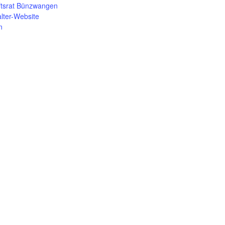
ftsrat Bünzwangen
lter-Website
n