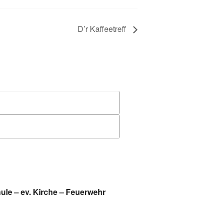
D’r Kaffeetreff
ule
–
ev. Kirche
–
Feuerwehr