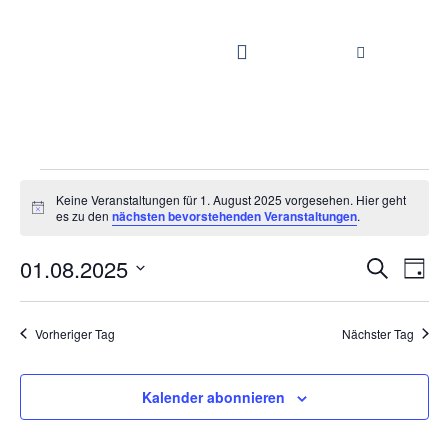
Keine Veranstaltungen für 1. August 2025 vorgesehen. Hier geht
Hinweis
es zu den
nächsten bevorstehenden Veranstaltungen
.
Vera
01.08.2025
Veranstaltungen
Suche
Suche
und
Tag
Ansichten,
Ansi
Navigation
Datum
Navi
wählen.
Vorheriger Tag
Nächster Tag
Kalender abonnieren