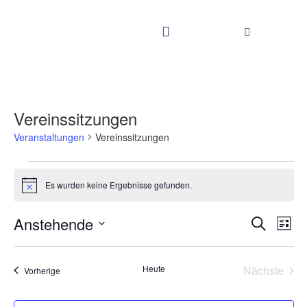
Vereinssitzungen
Veranstaltungen
Vereinssitzungen
Es wurden keine Ergebnisse gefunden.
Hinweis
Vera
Anstehende
Veranstaltungen
Suche
Suche
und
Liste
Ansichten,
Ansi
Navigation
Datum
Navi
wählen.
Heute
Nächste
Veranstaltungen
Vorherige
Veransta