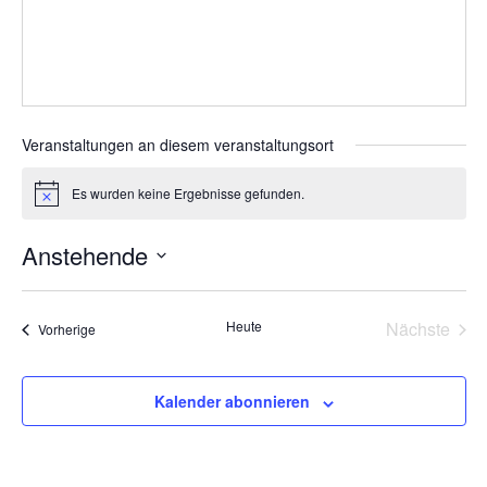
Veranstaltungen an diesem veranstaltungsort
Es wurden keine Ergebnisse gefunden.
Hinweis
Anstehende
Datum
wählen.
Heute
Nächste
Veranstaltungen
Vorherige
Veransta
Kalender abonnieren